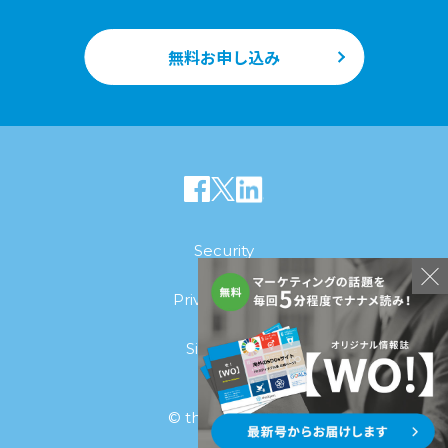
無料お申し込み
Security
Privacy policy
Site policy
© thinkjam.Inc.